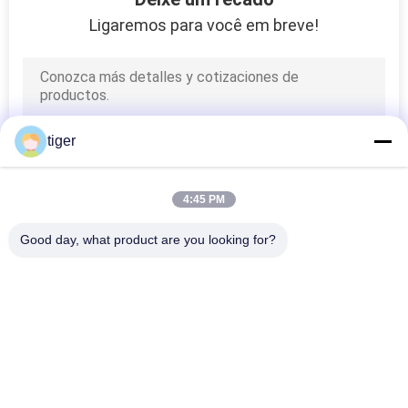
POLÍTICA
Ligaremos para você em breve!
DE
PRIVACIDADE
tiger
4:45 PM
Good day, what product are you looking for?
Categorias populares
Todos
Exposição De Diodo 
Ecrã LED COB
Emissor De Luz De 
HD
Diodo Emissor De 
Exposição De Diodo 
Luz Que Anuncia A 
Emissor De Luz 