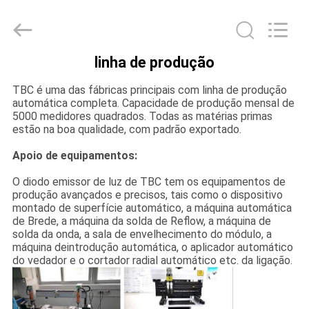
2018
-
2026
Topbright
Creation
Limited.
linha de produção
All
CASA
Rights
Reserved.
TBC é uma das fábricas principais com linha de produção
automática completa. Capacidade de produção mensal de
PRODUTOS
5000 medidores quadrados. Todas as matérias primas
estão na boa qualidade, com padrão exportado.
Apoio de equipamentos:
SHOW
DE
O diodo emissor de luz de TBC tem os equipamentos de
produção avançados e precisos, tais como o dispositivo
RV
montado de superfície automático, a máquina automática
de Brede, a máquina da solda de Reflow, a máquina de
solda da onda, a sala de envelhecimento do módulo, a
máquina deintrodução automática, o aplicador automático
SOBRE
do vedador e o cortador radial automático etc. da ligação.
NÓS