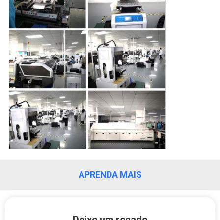
EXCURSÃO
DA
FÁBRICA
CONTROLE
DA
QUALIDADE
NOTÍCIA
MAPA
APRENDA MAIS
DO
SITE
Deixe um recado