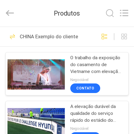
2018
-
2026
Produtos
Topbright
Creation
Limited.
All
CASA
Rights
175
Reserved.
CHINA Exemplo do cliente
Exposição de diodo
PRODUTOS
emissor de luz de
O trabalho da exposição
do casamento de
HD
SHOW
Vietname com elevação
DE
interna da série de TBC
Negociável
D refresca Rate High
RV
CONTATO
Greyscale
22
A elevação durável da
SOBRE
Ecrã LED COB
qualidade do serviço
NÓS
rápido do estádio do
perímetro do diodo
Negociável