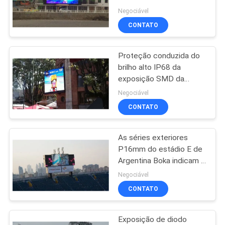
Greyscale alto da
POLÍTICA
Negociável
imagem alta do espaço
CONTATO
DE
livre da visibilidade
54
PRIVACIDADE
Exposição de diodo
Proteção conduzida do
brilho alto IP68 da
emissor de luz do
exposição SMD da
propaganda exterior de
perímetro do
Negociável
Colômbia
CONTATO
estádio
As séries exteriores
28
P16mm do estádio E de
exposição
Argentina Boka indicam o
brilho alto da durabilidade
Negociável
conduzida da malha
alta
CONTATO
Exposição de diodo