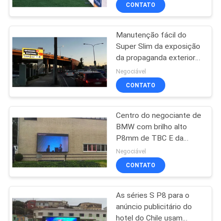
emissor de luz de Países
EXCURSÃO
CONTATO
Baixos 250sqm refresca
DA
a taxa 3840Hz
Manutenção fácil do
FÁBRICA
48
Super Slim da exposição
da propaganda exterior
Diodo emissor de
CONTROLE
de Austrália com brilho
Negociável
luz que anuncia a
alto
DA
CONTATO
exposição
QUALIDADE
Centro do negociante de
BMW com brilho alto
NOTÍCIA
P8mm de TBC E da
207
qualidade durável
Negociável
exterior da série
Exposição de diodo
MAPA
CONTATO
DO
emissor de luz
As séries S P8 para o
SITE
alugado da fase
anúncio publicitário do
hotel do Chile usam