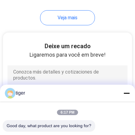
106
Veja mais
Quadro de avisos
exterior do diodo
emissor de luz
Deixe um recado
Ligaremos para você em breve!
122
Parede video interna
tiger
do diodo emissor
de luz
6:17 PM
Good day, what product are you looking for?