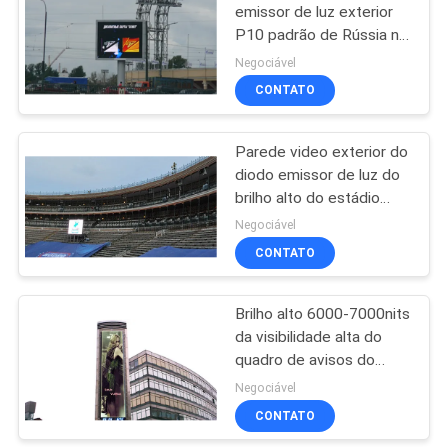
emissor de luz exterior
P10 padrão de Rússia na
34
proteção do módulo
Negociável
IP68 de 320x320mm
Exposição de diodo
CONTATO
emissor de luz da
Parede video exterior do
cor completa
diodo emissor de luz do
brilho alto do estádio
nacional espanhol com
Negociável
ultra proteção IP68
CONTATO
35
Exposição de diodo
Brilho alto 6000-7000nits
da visibilidade alta do
emissor de luz de
quadro de avisos do
SMD
diodo emissor de luz da
Negociável
propaganda exterior de
CONTATO
França