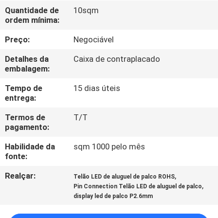
EXCURSÃO
Quantidade de
10sqm
ordem mínima:
DA
FÁBRICA
Preço:
Negociável
Detalhes da
Caixa de contraplacado
CONTROLE
embalagem:
DA
Tempo de
15 dias úteis
entrega:
QUALIDADE
Termos de
T/T
pagamento:
NOTÍCIA
Habilidade da
sqm 1000 pelo mês
fonte:
MAPA
Realçar:
,
Telão LED de aluguel de palco ROHS
DO
,
Pin Connection Telão LED de aluguel de palco
SITE
display led de palco P2.6mm