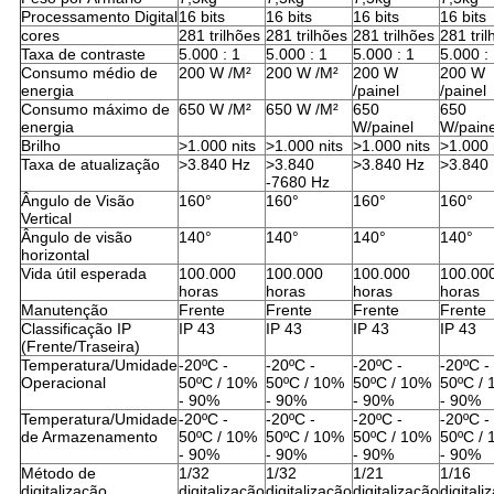
Processamento Digital
16 bits
16 bits
16 bits
16 bits
cores
281 trilhões
281 trilhões
281 trilhões
281 tri
Taxa de contraste
5.000 : 1
5.000 : 1
5.000 : 1
5.000 :
Consumo médio de
200 W /M²
200 W /M²
200 W
200 W
energia
/painel
/painel
Consumo máximo de
650 W /M²
650 W /M²
650
650
energia
W/painel
W/paine
Brilho
>1.000 nits
>1.000 nits
>1.000 nits
>1.000 
Taxa de atualização
>3.840 Hz
>3.840
>3.840 Hz
>3.840
-7680 Hz
Ângulo de Visão
160°
160°
160°
160°
Vertical
Ângulo de visão
140°
140°
140°
140°
horizontal
Vida útil esperada
100.000
100.000
100.000
100.00
horas
horas
horas
horas
Manutenção
Frente
Frente
Frente
Frente
Classificação IP
IP 43
IP 43
IP 43
IP 43
(Frente/Traseira)
Temperatura/Umidade
-20ºC -
-20ºC -
-20ºC -
-20ºC -
Operacional
50ºC / 10%
50ºC / 10%
50ºC / 10%
50ºC /
- 90%
- 90%
- 90%
- 90%
Temperatura/Umidade
-20ºC -
-20ºC -
-20ºC -
-20ºC -
de Armazenamento
50ºC / 10%
50ºC / 10%
50ºC / 10%
50ºC /
- 90%
- 90%
- 90%
- 90%
Método de
1/32
1/32
1/21
1/16
digitalização
digitalização
digitalização
digitalização
digitali