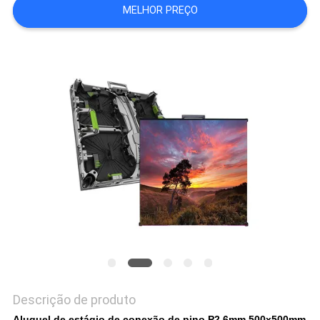
MELHOR PREÇO
POLÍTICA
DE
PRIVACIDADE
Descrição de produto
Aluguel de estágio de conexão de pino P2,6mm 500x500mm