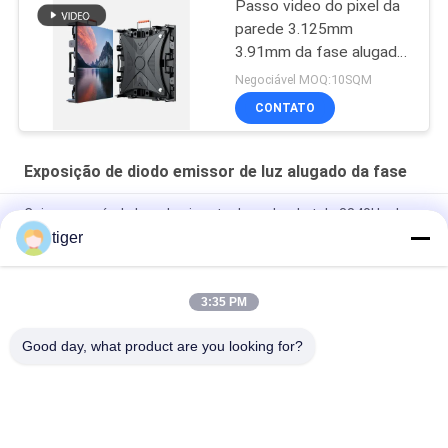
Passo video do pixel da
parede 3.125mm
3.91mm da fase alugado
alta da definição SMD
Negociável MOQ:10SQM
CONTATO
Exposição de diodo emissor de luz alugado da fase
Caixa removível alugado gigante do poder da tela 3840Hz do
diodo emissor de luz da série 500x500mm
tiger
Série gigante 500x1000mm Led Stage Screen Aluguer P2.6
3:35 PM
Exposição de diodo emissor de luz alugado interna de Glory
Series 500x1000mm
Good day, what product are you looking for?
Categorias populares
Todos
Exposição De Diodo 