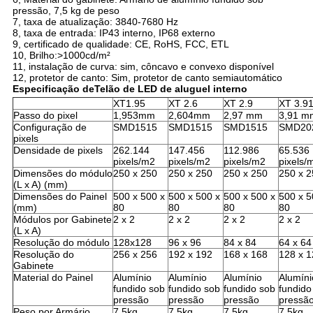
pressão, 7,5 kg de peso
7, taxa de atualização: 3840-7680 Hz
8, taxa de entrada: IP43 interno, IP68 externo
9, certificado de qualidade: CE, RoHS, FCC, ETL
10, Brilho:>1000cd/m²
11, instalação de curva: sim, côncavo e convexo disponível
12, protetor de canto: Sim, protetor de canto semiautomático
Especificação de
Telão de LED de aluguel interno
XT1.95
XT 2.6
XT 2.9
XT 3.9
Passo do pixel
1,953mm
2,604mm
2,97 mm
3,91 m
Configuração de
SMD1515
SMD1515
SMD1515
SMD20
pixels
Densidade de pixels
262.144
147.456
112.986
65.536
pixels/m2
pixels/m2
pixels/m2
pixels/
Dimensões do módulo
250 x 250
250 x 250
250 x 250
250 x 2
(L x A) (mm)
Dimensões do Painel
500 x 500 x
500 x 500 x
500 x 500 x
500 x 5
(mm)
80
80
80
80
Módulos por Gabinete
2 x 2
2 x 2
2 x 2
2 x 2
(L x A)
Resolução do módulo
128x128
96 x 96
84 x 84
64 x 64
Resolução do
256 x 256
192 x 192
168 x 168
128 x 1
Gabinete
Material do Painel
Alumínio
Alumínio
Alumínio
Alumíni
fundido sob
fundido sob
fundido sob
fundido
pressão
pressão
pressão
pressã
Peso por Armário
7,5kg
7,5kg
7,5kg
7,5kg