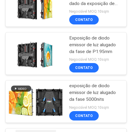
dado da exposição de
diodo emissor de luz da
Negociável MOQ:10sqm
fase IP68 impermeável
CONTATO
Exposição de diodo
emissor de luz alugado
da fase de P1.95mm
Negociável MOQ:10sqm
CONTATO
exposição de diodo
emissor de luz alugado
da fase 5000nits
Negociável MOQ:10sqm
CONTATO