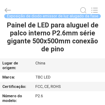
2018
-
2026
Topbright
Creation
Exposição de diodo emissor de luz alugado da fase
Limited.
All
Painel de LED para aluguel de
CASA
Rights
Reserved.
palco interno P2.6mm série
PRODUTOS
gigante 500x500mm conexão
de pino
SHOW
DE
Lugar de
China
origem:
RV
Marca:
TBC LED
SOBRE
Certificação:
FCC, CE, ROHS
NÓS
Número do
P2.6
modelo: