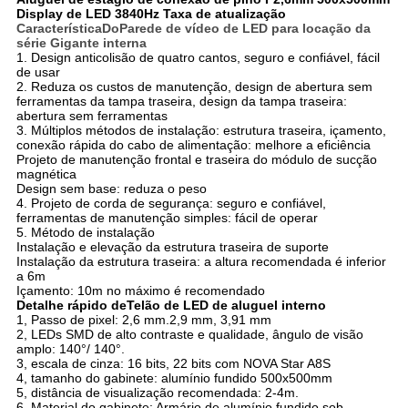
Display de LED 3840Hz Taxa de atualização
Característica
Do
Parede de vídeo de LED para locação da
série Gigante interna
1. Design anticolisão de quatro cantos, seguro e confiável, fácil
de usar
2. Reduza os custos de manutenção, design de abertura sem
ferramentas da tampa traseira, design da tampa traseira:
abertura sem ferramentas
3. Múltiplos métodos de instalação: estrutura traseira, içamento,
conexão rápida do cabo de alimentação: melhore a eficiência
Projeto de manutenção frontal e traseira do módulo de sucção
magnética
Design sem base: reduza o peso
4. Projeto de corda de segurança: seguro e confiável,
ferramentas de manutenção simples: fácil de operar
5. Método de instalação
Instalação e elevação da estrutura traseira de suporte
Instalação da estrutura traseira: a altura recomendada é inferior
a 6m
Içamento: 10m no máximo é recomendado
Detalhe rápido de
Telão de LED de aluguel interno
1, Passo de pixel: 2,6 mm.2,9 mm, 3,91 mm
2, LEDs SMD de alto contraste e qualidade, ângulo de visão
amplo: 140°/ 140°.
3, escala de cinza: 16 bits, 22 bits com NOVA Star A8S
4, tamanho do gabinete: alumínio fundido 500x500mm
5, distância de visualização recomendada: 2-4m.
6, Material do gabinete: Armário de alumínio fundido sob